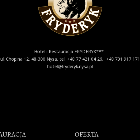
Hotel i Restauracja FRYDERYK***
ul. Chopina 12, 48-300 Nysa, tel. +48 77 421 04 26, +48 731 917 171
hotel@fryderyk.nysa.pl
AURACJA
OFERTA