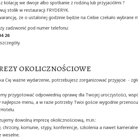
z kolację we dwoje albo spotkanie z rodziną lub przyjaciółmi ?
wuj stolik w restauracji FRYDERYK.
arancję, że o ustalonej godzinie będzie na Ciebie czekało wybrane m
zy zadzwonić pod numer telefonu:
04 26
ć szczegóły.
rezy okolicznościowe
eka Cię ważne wydarzenie, potrzebujesz zorganizować przyjęcie - zgł
y przygotować odpowiednią oprawę dla Twojej uroczystości, wspó
y najlepsze menu, a w razie potrzeby Twoi goście wygodnie przenocu
Hotelu.
zujemy dowolną imprezę okolicznościową, m.in.:
, chrzciny, komunie, stypy, konferencje, szkolenia a nawet kameralne
e weselne.