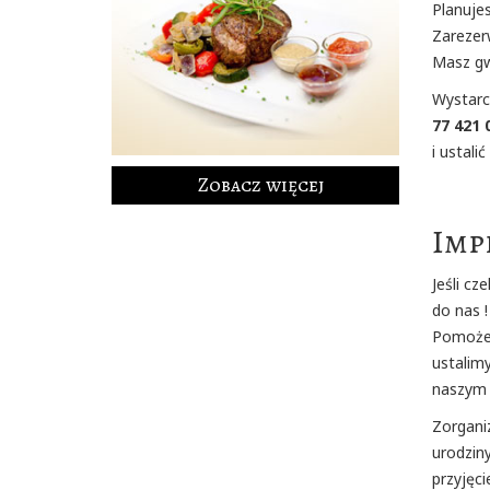
Planujes
Zarezer
Masz gw
Wystarc
77 421 
i ustali
Zobacz więcej
Imp
Jeśli cz
do nas !
Pomożem
ustalim
naszym 
Zorgani
urodziny
przyjęci