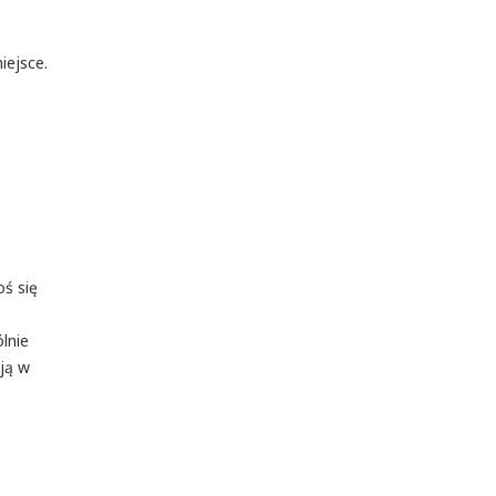
iejsce.
oś się
lnie
ją w